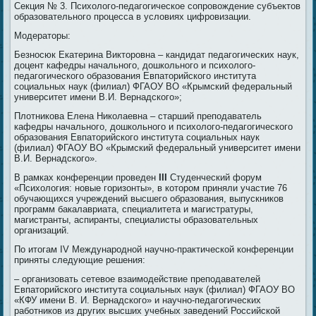
Секция № 3. Психолого-педагогическое сопровождение субъектов
образовательного процесса в условиях цифровизации.
Модераторы:
Безносюк Екатерина Викторовна – кандидат педагогических наук,
доцент кафедры начального, дошкольного и психолого-
педагогического образования Евпаторийского института
социальных наук (филиал) ФГАОУ ВО «Крымский федеральный
университет имени В.И. Вернадского»;
Плотникова Елена Николаевна – старший преподаватель
кафедры начального, дошкольного и психолого-педагогического
образования Евпаторийского института социальных наук
(филиал) ФГАОУ ВО «Крымский федеральный университет имени
В.И. Вернадского».
В рамках конференции проведен
III
Студенческий форум
«Психология: новые горизонты», в котором приняли участие 76
обучающихся учреждений высшего образования, выпускников
программ бакалавриата, специалитета и магистратуры,
магистранты, аспиранты, специалисты образовательных
организаций.
По итогам IV Международной научно-практической конференции
приняты следующие решения:
– организовать сетевое взаимодействие преподавателей
Евпаторийского института социальных наук (филиал) ФГАОУ ВО
«КФУ имени В. И. Вернадского» и научно-педагогических
работников из других высших учебных заведений Российской