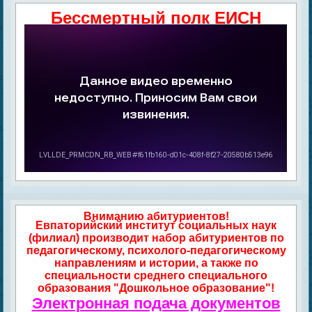
Бессмертный полк ЕИСН
Вниманию абитуриентов!
Евпаторийский институт социальных наук
(филиал) производит набор абитуриентов по
педагогическому, психолого-педагогическому
направлениям и истории, а также по
специальности среднего специального
образования "Дошкольное образование"!
Электронная подача документов