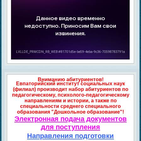
Вниманию абитуриентов!
Евпаторийский институт социальных наук
(филиал) производит набор абитуриентов по
педагогическому, психолого-педагогическому
направлениям и истории, а также по
специальности среднего специального
образования "Дошкольное образование"!
Электронная подача документов
для поступления
Направления подготовки