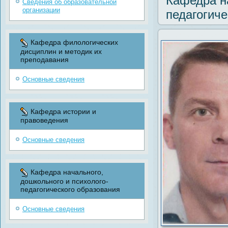
Кафедра на
Сведения об образовательной
организации
педагогиче
Кафедра филологических
дисциплин и методик их
преподавания
Основные сведения
Кафедра истории и
правоведения
Основные сведения
Кафедра начального,
дошкольного и психолого-
педагогического образования
Основные сведения