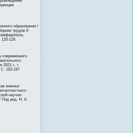
провождение
еренции.
енного образования /
орник трудов II
 Симферополь:
 120-128.
а современного
овательного
2021 г., г.
 С. 193-197
как важных
петентностного
ской научно-
 Под ред. Н. А.