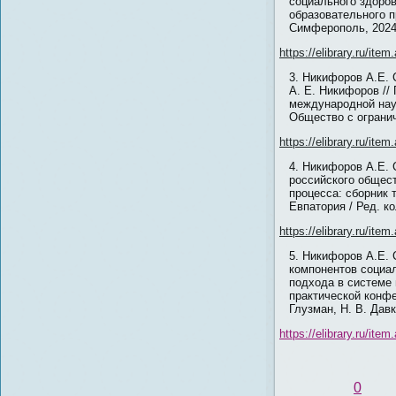
социального здоро
образовательного п
Симферополь, 2024,
https://elibrary.ru/it
Никифоров А.Е. 
А. Е. Никифоров //
международной науч
Общество с огранич
https://elibrary.ru/it
Никифоров А.Е. 
российского общест
процесса: сборник 
Евпатория / Ред. к
https://elibrary.ru/it
Никифоров А.Е. 
компонентов социал
подхода в системе 
практической конфе
Глузман, Н. В. Дав
https://elibrary.ru/it
0