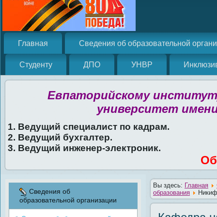
Главная
Сведения об образовательной орган
Студенту
ДПО
УНВР
Инклюзи
Евпаторийскому институту
университет имени
1. Ведущий специалист по кадрам.
2. Ведущий бухгалтер.
3. Ведущий инженер-электроник.
Об
Вы здесь:
Главная
Сведения об
образования
Никиф
образовательной организации