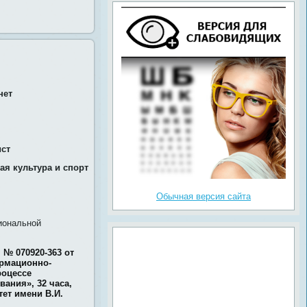
нет
ист
ая культура и спорт
Обычная версия сайта
иональной
№ 070920-363 от
ормационно-
роцессе
ания», 32 часа,
ет имени В.И.