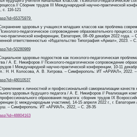
вья будущего учителя начальных классов. Психолого-педагогическое со
роцесса // Сборник трудов III Международной научно-практической конф
 с. 116-121
em.asp?id=65375979
Сохранение здоровья у учащихся младших классов как проблема соврем
 Психолого-педагогическое сопровождение образовательного процесса: сб
но-практической конференции, Евпатория, 08–09 декабря 2022 года. –
енной ответственностью «Издательство Типография «Ариал», 2023. – С.
em.asp?id=50280989
Социальное здоровье подростков как психолого-педагогическая проблем
ва / А. Е. Никифоров // Психолого-педагогическое сопровождение образ
трудов I Международной научно-практической конференции, 10-11 декабря 
ол.: Н. Н. Колосова, А. В. Хитрова. – Симферополь: ИТ «АРИАЛ», 2022. –
em.asp?id=48010537
Стремление к личностной и профессиональной самореализации качеств 
ьного здоровья будущего педагога / А. Е. Никифоров // Реализация ком
профессионального образования педагога: сборник трудов IX Всероссий
ренции (с международным участием), 14-15 апреля 2022 г., г. Евпатория /
куш. – Симферополь: ИТ «АРИАЛ», 2022, – С. 28-35
em.asp?id=48804163