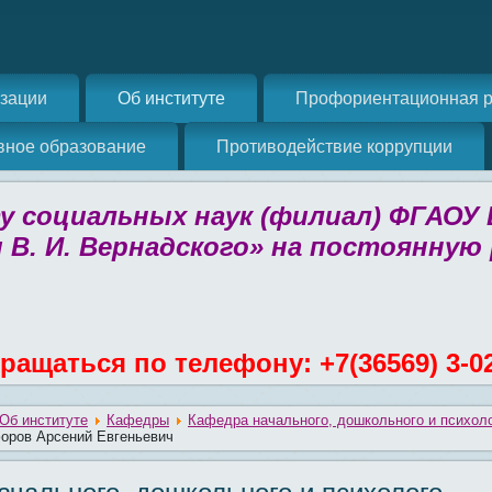
изации
Об институте
Профориентационная р
вное образование
Противодействие коррупции
 социальных наук (филиал) ФГАОУ
 В. И. Вернадского» на постоянную
ращаться по телефону: +7(36569) 3-0
Об институте
Кафедры
Кафедра начального, дошкольного и психоло
оров Арсений Евгеньевич