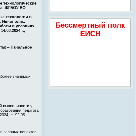
е технологические
са, ФГБОУ ВО
ые технологии в
. Иннополис.
Бессмертный полк
аботы в условиях
4.03.2024 г.;
ЕИСН
еты) –
Начальное
иболее значимых
й выносливости у
бразования педагога
024, с. 92-95
з главных аспектов