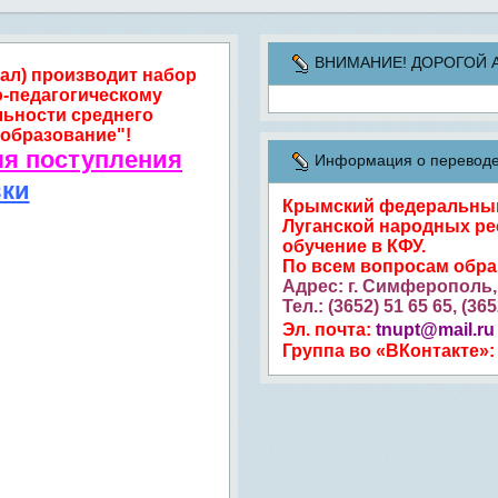
ВНИМАНИЕ! ДОРОГОЙ АБИ
ал) производит набор
о-педагогическому
льности среднего
образование"!
ля поступления
Информация о переводе 
вки
Крымский федеральный 
Луганской народных ре
обучение в КФУ.
По всем вопросам обр
Адрес: г. Симферополь, 
Тел.: (3652) 51 65 65, (36
Эл. почта:
tnupt@mail.ru
Группа во «ВКонтакте»: