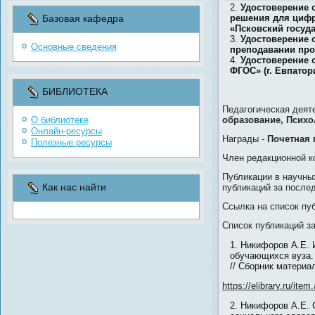
Удостоверение 
решения для цифр
Базовая кафедра
«Псковский госуда
Удостоверение 
Основные сведения
преподавании про
Удостоверение 
ФГОС» (г. Евпатори
БИБЛИОТЕКА
Педагогическая деят
О библиотеке
образование, Психо
Онлайн-ресурсы
Награды -
Почетная 
Полезные ресурсы
Член редакционной к
Публикации в научны
Как нас найти
публикаций за послед
Ссылка на список пу
Список публикаций з
Никифоров А.Е. 
обучающихся вуза.
// Сборник материа
https://elibrary.ru/it
Никифоров А.Е. 