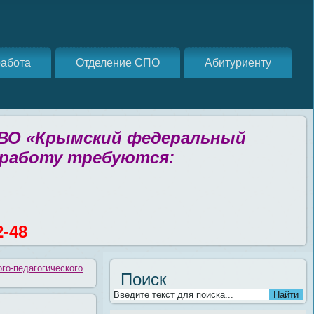
абота
Отделение СПО
Абитуриенту
 ВО «Крымский федеральный
 работу требуются:
2-48
го-педагогического
Поиск