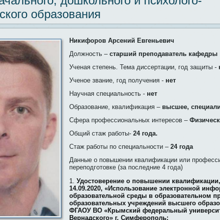
чального, дошкольного и психолого-
ского образования
Никифоров Арсений Евгеньевич
Должность –
старший преподаватель кафедры
Ученая степень. Тема диссертации, год защиты -
Ученое звание, год получения -
нет
Научная специальность -
нет
Образование, квалификация –
высшее, специал
Сфера профессиональных интересов –
Физическ
Общий стаж работы-
24 года.
Стаж работы по специальности –
24 года
Данные о повышении квалификации или професс
переподготовке (за последние 4 года)
Удостоверение о повышении квалификации, 
14.09.2020, «Использование электронной инф
образовательной среды в образовательном п
образовательных учреждений высшего образов
ФГАОУ ВО «Крымский федеральный университ
Вернадского» г. Симферополь;