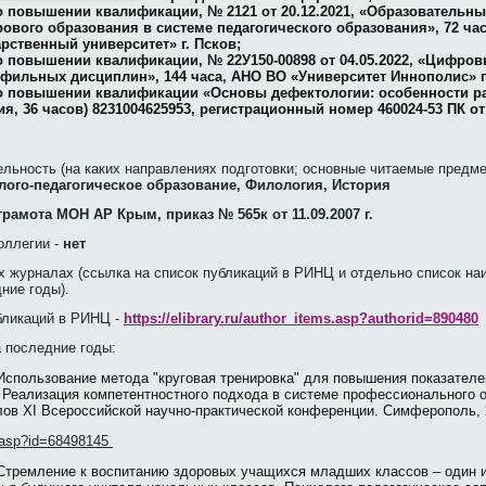
о повышении квалификации, № 2121 от 20.12.2021, «Образовательны
ового образования в системе педагогического образования», 72 ча
рственный университет» г. Псков;
о повышении квалификации, № 22У150-00898 от 04.05.2022, «Цифров
фильных дисциплин», 144 часа, АНО ВО «Университет Иннополис» г
о повышении квалификации «Основы дефектологии: особенности р
я, 36 часов) 8231004625953, регистрационный номер 460024-53 ПК от 1
ельность (на каких направлениях подготовки; основные читаемые предм
лого-педагогическое образование, Филология, История
грамота МОН АР Крым, приказ № 565к от 11.09.2007 г.
оллегии -
нет
х журналах (ссылка на список публикаций в РИНЦ и отдельно список на
ние годы).
бликаций в РИНЦ -
https://elibrary.ru/author_items.asp?authorid=890480
а последние годы:
Использование метода "круговая тренировка" для повышения показателе
 Реализация компетентностного подхода в системе профессионального о
лов XI Всероссийской научно-практической конференции. Симферополь, 2
em.asp?id=68498145
Стремление к воспитанию здоровых учащихся младших классов – один и