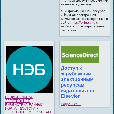
г. открыт доступ к российским
научным журналам
в информационном ресурсе
«Научная электронная
библиотека», размещенном на
сайте
https://elibrary.ru
с
любого компьютера в нашем
институте.
Доступ к
зарубежным
электронным
ресурсам
издательства
Elsevier
НАЦИОНАЛЬНАЯ
ЭЛЕКТРОННАЯ
Подробнее...
БИБЛИОТЕКА ЕДИНЫЙ
ПОРТАЛ ДОСТУПА К
ЭЛЕКТРОННЫМ РЕСУРСАМ