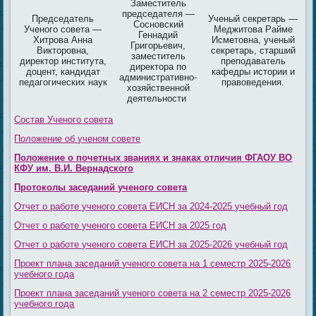
Заместитель
председателя —
Председатель
Ученый секретарь —
Сосновский
Ученого совета —
Меджитова Райме
Геннадий
Хитрова Анна
Исметовна, ученый
Григорьевич,
Викторовна,
секретарь, старший
заместитель
директор института,
преподаватель
директора по
доцент, кандидат
кафедры истории и
административно-
педагогических наук
правоведения.
хозяйственной
деятельности
Состав Ученого совета
Положение об ученом совете
Положение о почетных званиях и знаках отличия ФГАОУ ВО
КФУ им. В.И. Вернадского
Протоколы заседаний ученого совета
Отчет о работе ученого совета ЕИСН за 2024-2025 учебный год
Отчет о работе ученого совета ЕИСН за 2025 год
Отчет о работе ученого совета ЕИСН за 2025-2026 учебный год
Проект плана заседаний ученого совета на 1 семестр 2025-2026
учебного года
Проект плана заседаний ученого совета на 2 семестр 2025-2026
учебного года