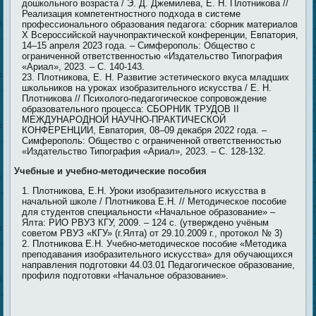
дошкольного возраста / Э. Д. Джемилева, Е. Н. Плотникова //
Реализация компетентностного подхода в системе
профессионального образования педагога: сборник материалов
X Всероссийской научнопрактической конференции, Евпатория,
14–15 апреля 2023 года. – Симферополь: Общество с
ограниченной ответственностью «Издательство Типография
«Ариал», 2023. – С. 140-143.
Плотникова, Е. Н. Развитие эстетического вкуса младших
школьников на уроках изобразительного искусства / Е. Н.
Плотникова // Психолого-педагогическое сопровождение
образовательного процесса: СБОРНИК ТРУДОВ II
МЕЖДУНАРОДНОЙ НАУЧНО-ПРАКТИЧЕСКОЙ
КОНФЕРЕНЦИИ, Евпатория, 08–09 декабря 2022 года. –
Симферополь: Общество с ограниченной ответственностью
«Издательство Типография «Ариал», 2023. – С. 128-132.
Учебные и учебно-методические пособия
Плотникова, Е.Н. Уроки изобразительного искусства в
начальной школе / Плотникова Е.Н. // Методическое пособие
для студентов специальности «Начальное образование» –
Ялта: РИО РВУЗ КГУ, 2009. – 124 с. (утверждено учёным
советом РВУЗ «КГУ» (г.Ялта) от 29.10.2009 г., протокол № 3)
Плотникова Е.Н. Учебно-методическое пособие «Методика
преподавания изобразительного искусства» для обучающихся
направления подготовки 44.03.01 Педагогическое образование,
профиля подготовки «Начальное образование».