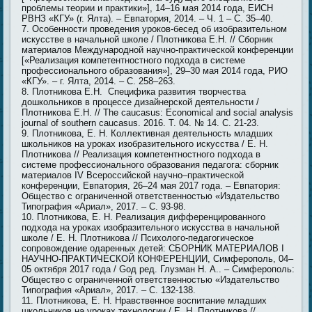
проблемы теории и практики»], 14–16 мая 2014 года, ЕИСН
РВНЗ «КГУ» (г. Ялта). – Евпатория, 2014. – Ч. 1 – С. 35–40.
Особенности проведения уроков-бесед об изобразительном
искусстве в начальной школе / Плотникова Е.Н. // Сборник
материалов Международной научно-практической конференции
[«Реализация компетентностного подхода в системе
профессионального образования»], 29–30 мая 2014 года, РИО
«КГУ». – г. Ялта, 2014. – С. 258–263.
Плотникова Е.Н. Специфика развития творчества
дошкольников в процессе дизайнерской деятельности /
Плотникова Е.Н. // The caucasus: Economical and social analysis
journal of southern caucasus. 2016. Т. 04. № 14. С. 21-23.
Плотникова, Е. Н. Коллективная деятельность младших
школьников на уроках изобразительного искусства / Е. Н.
Плотникова // Реализация компетентностного подхода в
системе профессионального образования педагога: сборник
материалов ІV Всероссийской научно–практической
конференции, Евпатория, 26–24 мая 2017 года. – Евпатория:
Общество с ограниченной ответственностью «Издательство
Типография «Ариал», 2017. – С. 93-98.
Плотникова, Е. Н. Реализация дифференцированного
подхода на уроках изобразительного искусства в начальной
школе / Е. Н. Плотникова // Психолого-педагогическое
сопровождение одаренных детей: СБОРНИК МАТЕРИАЛОВ I
НАУЧНО-ПРАКТИЧЕСКОЙ КОНФЕРЕНЦИИ, Симферополь, 04–
05 октября 2017 года / Gод ред. Глузман Н. А.. – Симферополь:
Общество с ограниченной ответственностью «Издательство
Типография «Ариал», 2017. – С. 132-138.
Плотникова, Е. Н. Нравственное воспитание младших
школьников на уроках технологии / Е. Н. Плотникова //