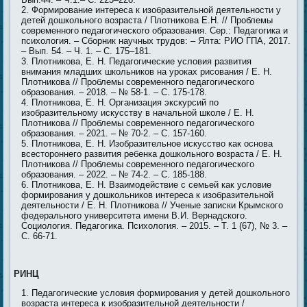
Формирование интереса к изобразительной деятельности у
детей дошкольного возраста / Плотникова Е.Н. // Проблемы
современного педагогического образования. Сер.: Педагогика и
психология. – Сборник научных трудов: – Ялта: РИО ГПА, 2017.
– Вып. 54. – Ч. 1. – С. 175–181.
Плотникова, Е. Н. Педагогические условия развития
внимания младших школьников на уроках рисования / Е. Н.
Плотникова // Проблемы современного педагогического
образования. – 2018. – № 58-1. – С. 175-178.
Плотникова, Е. Н. Организация экскурсий по
изобразительному искусству в начальной школе / Е. Н.
Плотникова // Проблемы современного педагогического
образования. – 2021. – № 70-2. – С. 157-160.
Плотникова, Е. Н. Изобразительное искусство как основа
всестороннего развития ребенка дошкольного возраста / Е. Н.
Плотникова // Проблемы современного педагогического
образования. – 2022. – № 74-2. – С. 185-188.
Плотникова, Е. Н. Взаимодействие с семьей как условие
формирования у дошкольников интереса к изобразительной
деятельности / Е. Н. Плотникова // Ученые записки Крымского
федерального университета имени В.И. Вернадского.
Социология. Педагогика. Психология. – 2015. – Т. 1 (67), № 3. –
С. 66-71.
РИНЦ
Педагогические условия формирования у детей дошкольного
возраста интереса к изобразительной деятельности /