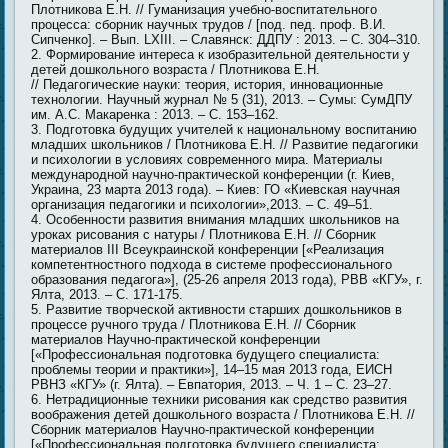
Плотникова Е.Н. // Гуманизация учебно-воспитательного
процесса: сборник научных трудов / [под. пед. проф. В.И.
Сипченко]. – Вып. LXIII. – Славянск: ДДПУ : 2013. – С. 304–310.
Формирование интереса к изобразительной деятельности у
детей дошкольного возраста / Плотникова Е.Н.
// Педагогические науки: теория, история, инновационные
технологии. Научный журнал № 5 (31), 2013. – Сумы: СумДПУ
им. А.С. Макаренка : 2013. – С. 153–162.
Подготовка будущих учителей к национальному воспитанию
младших школьников / Плотникова Е.Н. // Развитие педагогики
и психологии в условиях современного мира. Материалы
международной научно-практической конференции (г. Киев,
Украина, 23 марта 2013 года). – Киев: ГО «Киевская научная
организация педагогики и психологии»,2013. – С. 49–51.
Особенности развития внимания младших школьников на
уроках рисования с натуры / Плотникова Е.Н. // Сборник
материалов ІІІ Всеукраинской конференции [«Реализация
компетентностного подхода в системе профессионального
образования педагога»], (25-26 апреля 2013 года), РВВ «КГУ», г.
Ялта, 2013. – С. 171-175.
Развитие творческой активности старших дошкольников в
процессе ручного труда / Плотникова Е.Н. // Сборник
материалов Научно-практической конференции
[«Профессиональная подготовка будущего специалиста:
проблемы теории и практики»], 14–15 мая 2013 года, ЕИСН
РВНЗ «КГУ» (г. Ялта). – Евпатория, 2013. – Ч. 1 – С. 23–27.
Нетрадиционные техники рисования как средство развития
воображения детей дошкольного возраста / Плотникова Е.Н. //
Сборник материалов Научно-практической конференции
[«Профессиональная подготовка будущего специалиста: