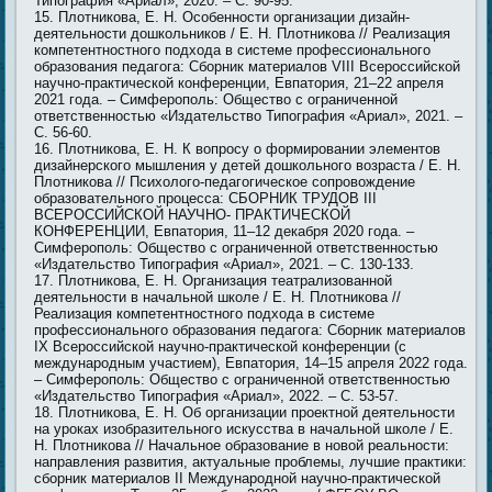
Типография «Ариал», 2020. – С. 90-95.
Плотникова, Е. Н. Особенности организации дизайн-
деятельности дошкольников / Е. Н. Плотникова // Реализация
компетентностного подхода в системе профессионального
образования педагога: Сборник материалов VIII Всероссийской
научно-практической конференции, Евпатория, 21–22 апреля
2021 года. – Симферополь: Общество с ограниченной
ответственностью «Издательство Типография «Ариал», 2021. –
С. 56-60.
Плотникова, Е. Н. К вопросу о формировании элементов
дизайнерского мышления у детей дошкольного возраста / Е. Н.
Плотникова // Психолого-педагогическое сопровождение
образовательного процесса: СБОРНИК ТРУДОВ III
ВСЕРОССИЙСКОЙ НАУЧНО- ПРАКТИЧЕСКОЙ
КОНФЕРЕНЦИИ, Евпатория, 11–12 декабря 2020 года. –
Симферополь: Общество с ограниченной ответственностью
«Издательство Типография «Ариал», 2021. – С. 130-133.
Плотникова, Е. Н. Организация театрализованной
деятельности в начальной школе / Е. Н. Плотникова //
Реализация компетентностного подхода в системе
профессионального образования педагога: Сборник материалов
IX Всероссийской научно-практической конференции (с
международным участием), Евпатория, 14–15 апреля 2022 года.
– Симферополь: Общество с ограниченной ответственностью
«Издательство Типография «Ариал», 2022. – С. 53-57.
Плотникова, Е. Н. Об организации проектной деятельности
на уроках изобразительного искусства в начальной школе / Е.
Н. Плотникова // Начальное образование в новой реальности:
направления развития, актуальные проблемы, лучшие практики:
сборник материалов II Международной научно-практической