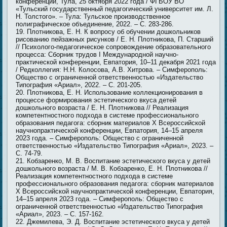
конференции, Тула, 25 октября 2022 года / ФГБОУ ВО
«Тульский государственный педагогический университет им. Л.
Н. Толстого». – Тула: Тульское производственное
полиграфическое объединение, 2022. – С. 283-286.
Плотникова, Е. Н. К вопросу об обучении дошкольников
рисованию пейзажных рисунков / Е. Н. Плотникова, П. Старший
// Психолого-педагогическое сопровождение образовательного
процесса: Сборник трудов I Международной научно-
практической конференции, Евпатория, 10–11 декабря 2021 года
/ Редколлегия: Н.Н. Колосова, А.В. Хитрова. – Симферополь:
Общество с ограниченной ответственностью «Издательство
Типография «Ариал», 2022. – С. 201-205.
Плотникова, Е. Н. Использование коллекционирования в
процессе формирования эстетического вкуса детей
дошкольного возраста / Е. Н. Плотникова // Реализация
компетентностного подхода в системе профессионального
образования педагога: сборник материалов X Всероссийской
научнопрактической конференции, Евпатория, 14–15 апреля
2023 года. – Симферополь: Общество с ограниченной
ответственностью «Издательство Типография «Ариал», 2023. –
С. 74-79.
Кобзаренко, М. В. Воспитание эстетического вкуса у детей
дошкольного возраста / М. В. Кобзаренко, Е. Н. Плотникова //
Реализация компетентностного подхода в системе
профессионального образования педагога: сборник материалов
X Всероссийской научнопрактической конференции, Евпатория,
14–15 апреля 2023 года. – Симферополь: Общество с
ограниченной ответственностью «Издательство Типография
«Ариал», 2023. – С. 157-162.
Джемилева, Э. Д. Воспитание эстетического вкуса у детей