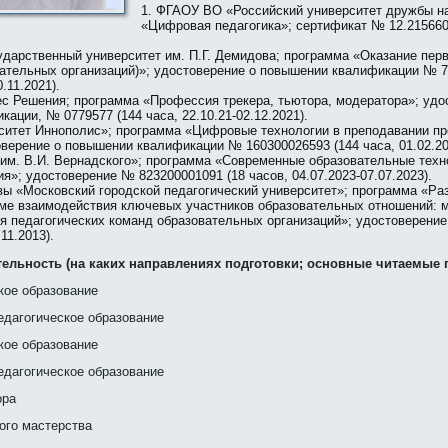
ФГАОУ ВО «Российский университет дружбы н
«Цифровая педагогика»; сертификат № 12.215660
ударственный университет им. П.Г. Демидова; программа «Оказание пер
вательных организаций)»; удостоверение о повышении квалификации № 7
.11.2021).
 Решения; программа «Профессия трекера, тьютора, модератора»; удо
ации, № 0779577 (144 часа, 22.10.21-02.12.2021).
итет Иннополис»; программа «Цифровые технологии в преподавании п
верение о повышении квалификации № 160300026593 (144 часа, 01.02.202
м. В.И. Вернадского»; программа «Современные образовательные техн
я»; удостоверение № 823200001091 (18 часов, 04.07.2023-07.07.2023).
вы «Московский городской педагогический университет»; программа «Ра
еме взаимодействия ключевых участников образовательных отношений: 
я педагогических команд образовательных организаций»; удостоверение
11.2013).
тельность (на каких направлениях подготовки; основные читаемые 
кое образование
едагогическое образование
кое образование
едагогическое образование
ора
ого мастерства