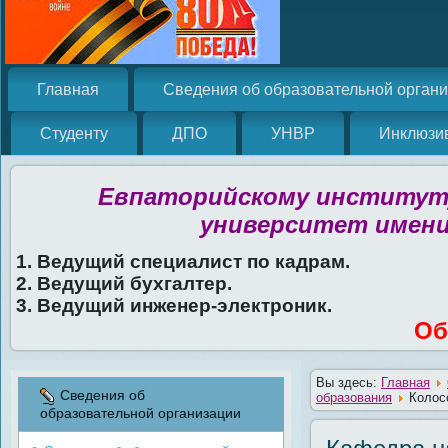
Главная
Сведения об образовательной орган
Студенту
ДПО
УНВР
Инклюзи
Евпаторийскому институту
университет имени
1. Ведущий специалист по кадрам.
2. Ведущий бухгалтер.
3. Ведущий инженер-электроник.
Об
Вы здесь:
Главная
Сведения об
образования
Колос
образовательной организации