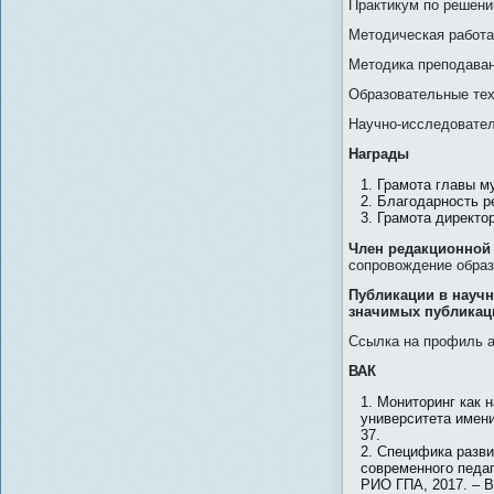
Практикум по решени
Методическая работ
Методика преподаван
Образовательные те
Научно-исследовател
Награды
Грамота главы му
Благодарность ре
Грамота директор
Член редакционной 
сопровождение образ
Публикации в научн
значимых публикаци
Ссылка на профиль 
ВАК
Мониторинг как 
университета имени 
37.
Специфика разви
современного педаг
РИО ГПА, 2017. – Вы