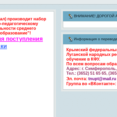
ВНИМАНИЕ! ДОРОГОЙ АБИ
ал) производит набор
о-педагогическому
льности среднего
образование"!
ля поступления
Информация о переводе 
вки
Крымский федеральный 
Луганской народных ре
обучение в КФУ.
По всем вопросам обр
Адрес: г. Симферополь, 
Тел.: (3652) 51 65 65, (36
Эл. почта:
tnupt@mail.ru
Группа во «ВКонтакте»: