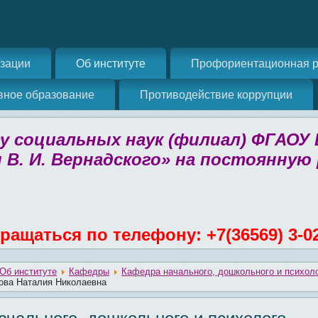
изации
Об институте
Профориентационная р
вное образование
Противодействие коррупции
 социальных наук (филиал) ФГАОУ
 В. И. Вернадского» на постоянную
ращаться по телефону: +7(36569) 3-0
Об институте
Кафедры
Кафедра начального, дошкольного и психоло
ова Наталия Николаевна