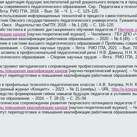
я адаптация будущих воспитателей детей дошкольного возраста в проц
мы современного педагогического образования. Сер.: Педагогика и психо
лта: РИО ГПА, 2018. – Вып. 58. – Ч. 1. – С. 123–125.
спользования информационных технологий в процессе самостоятельно
стник Омского государственного педагогического университета. Гуманит
 Омск : Издательство ОмГПУ, 2018. – № 1 (18). – С. 116–120.
йс-тестинга в условиях дистанционного обучения педагогов //
Научное 
кации кадров
[научно-теоретический журнал]. – Челябинск : ГБУ ДПО «
овышения квалификации работников образования». – 2020. – № 4 (45). – С
ние в системе высшего педагогического образования // Проблемы совре
азования. – Сборник научных трудов: – Ялта : РИО ГПА, 2021. – Вып. 70. 
 штампы в профессиональной педагогической речи / Н.В. Давкуш, Н.Н. 
огического образования. – Сборник научных трудов: – Ялта : РИО ГПА, 20
нструмент методического сопровождения профессионального развития пе
мы повышения квалификации кадров
[научно-теоретический журнал]. – Ч
тут переподготовки и повышения квалификации работников образования».
в профильных психолого-педагогических классах / А.В. Хитрова, Н.Н. К
ронный журнал «Концепт». – 2023. – № 11 (ноябрь). – URL:
http://e-konc
средство формирования гибких навыков будущих педагогов в условиях в
ое образование. – 2024. – Т. 28 (3). – С. 25–34.
огическое сопровождение развития творческого потенциала педагогов /
мы повышения квалификации кадров
[научно-теоретический журнал]. – Ч
тут переподготовки и повышения квалификации работников образования».