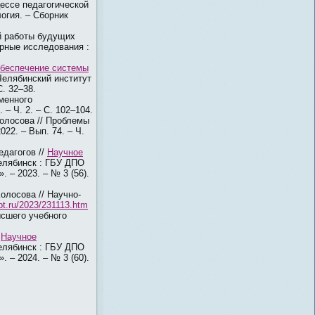
ессе педагогической
логия. – Сборник
й работы будущих
арные исследования :
обеспечение системы
Челябинский институт
. 32–38.
менного
– Ч. 2. – С. 102–104.
Колосова // Проблемы
22. – Вып. 74. – Ч.
дагогов //
Научное
елябинск : ГБУ ДПО
 – 2023. – № 3 (56).
олосова // Научно-
ept.ru/2023/231113.htm
ысшего учебного
/
Научное
елябинск : ГБУ ДПО
 – 2024. – № 3 (60).