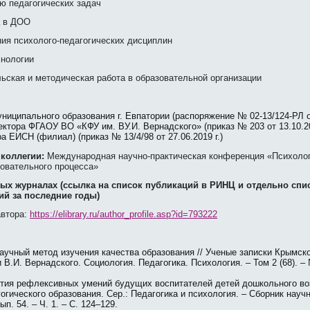
ю педагогических задач
а в ДОО
ия психолого-педагогических дисциплин
хнологии
ьская и методическая работа в образовательной организации
ниципального образования г. Евпатории (распоряжение № 02-13/124-РЛ от 
ктора ФГАОУ ВО «КФУ им. ВУ.И. Вернадского» (приказ № 203 от 13.10.201
а ЕИСН (филиал) (приказ № 13/4/98 от 27.06.2019 г.)
коллегии:
Международная научно-практическая конференция «Психолог
овательного процесса»
ых журналах (ссылка на список публикаций в РИНЦ и отдельно спи
й за последние годы)
автора:
https://elibrary.ru/author_profile.asp?id=793222
научный метод изучения качества образования // Ученые записки Крымск
В.И. Вернадского. Социология. Педагогика. Психология. – Том 2 (68). – №
тия рефлексивных умений будущих воспитателей детей дошкольного во
огического образования. Сер.: Педагогика и психология. – Сборник научн
п. 54. – Ч. 1. – С. 124–129.