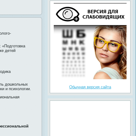
олого-
: «Подготовка
ке детей
тодика
ель дошкольных
Обычная версия сайта
ки и психологии.
иональная
фессиональной