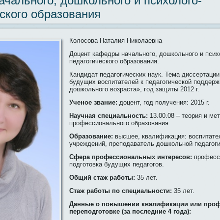
чального, дошкольного и психолого-
ского образования
Колосова Наталия Николаевна
Доцент кафедры начального, дошкольного и псих
педагогического образования.
Кандидат педагогических наук. Тема диссертации
будущих воспитателей к педагогической поддерж
дошкольного возраста», год защиты 2012 г.
Ученое звание:
доцент, год получения: 2015 г.
Научная специальность:
13.00.08 – теория и ме
профессионального образования
Образование:
высшее, квалификация: воспитат
учреждений, преподаватель дошкольной педагоги
Сфера профессиональных интересов:
професс
подготовка будущих педагогов.
Общий стаж работы:
35 лет.
Стаж работы по специальности:
35 лет.
Данные о повышении квалификации или про
переподготовке (за последние 4 года):