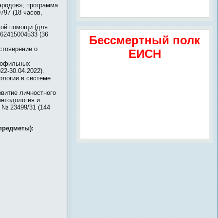
ародов»; программа
797 (18 часов,
вой помощи (для
62415004533 (36
Бессмертный полк
стоверение о
ЕИСН
рофильных
2-30.04.2022).
ологии в системе
звитие личностного
методология и
 № 23499/31 (144
предметы):