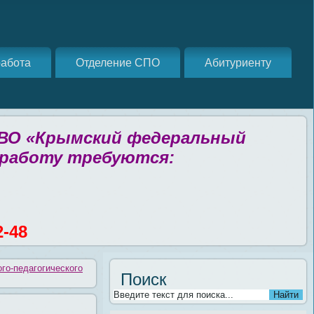
абота
Отделение СПО
Абитуриенту
 ВО «Крымский федеральный
 работу требуются:
2-48
го-педагогического
Поиск