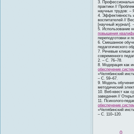
Профессиональна
практики // Пробле
научных трудов: – Я
Эффективность и
воспитателей // Ве
[научный журнал]. –
Использование ке
повышения квалифи
переподготовки и п
Смешанное обуче
педагогического обр
Речевые клише и
современного педаг
2. – С. 76–78.
Модерация как и
обеспечение систе
«Челябинский инсти
– С. 59–67.
Модель обучения 
методический элект
Веб-квест как 
заведения // Открыт
Психолого-педаг
обеспечение систе
«Челябинский инсти
– С. 110–120.
0