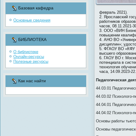
Базовая кафедра
февраль 2021).
Ярославский гос
Основные сведения
работников образо
часов, 08.11.2021-30
ООО «ВИН Бизнес
повышении квалифик
БИБЛИОТЕКА
АНО ВО «Универс
дисциплин»; удосто
ФГАОУ ВО «КФУ и
О библиотеке
высшего образовани
Онлайн-ресурсы
ГАОУ ВО г. Моск
Полезные ресурсы
потенциала в сист
технология обучени
часа, 14.09.2023-22.
Педагогическая дея
Как нас найти
44.03.01 Педагогичес
44.03.02 Психолого-п
44.04.01 Педагогичес
44.04.02 Психолого-п
Основы работы тьют
Основы педагогическ