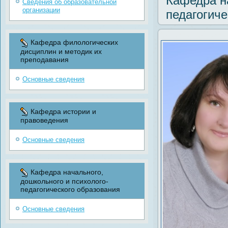
Кафедра на
Сведения об образовательной
организации
педагогиче
Кафедра филологических
дисциплин и методик их
преподавания
Основные сведения
Кафедра истории и
правоведения
Основные сведения
Кафедра начального,
дошкольного и психолого-
педагогического образования
Основные сведения