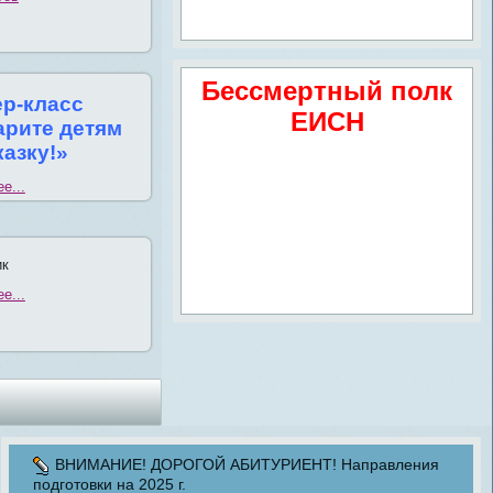
Бессмертный полк
р-класс
ЕИСН
арите детям
казку!»
е...
ик
е...
ВНИМАНИЕ! ДОРОГОЙ АБИТУРИЕНТ! Направления
подготовки на 2025 г.