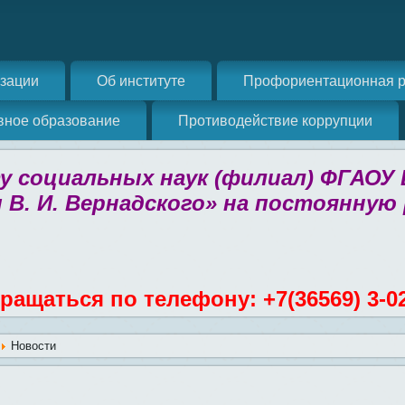
изации
Об институте
Профориентационная р
вное образование
Противодействие коррупции
 социальных наук (филиал) ФГАОУ
 В. И. Вернадского» на постоянную
ращаться по телефону: +7(36569) 3-0
Новости