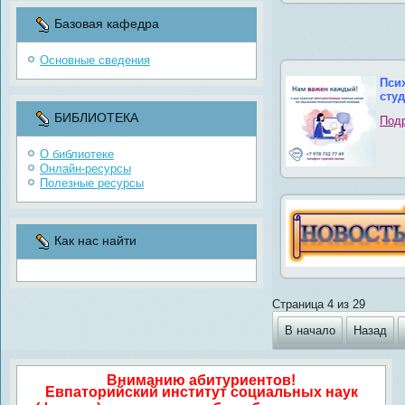
Базовая кафедра
Основные сведения
Пси
сту
БИБЛИОТЕКА
Подр
О библиотеке
Онлайн-ресурсы
Полезные ресурсы
Как нас найти
Страница 4 из 29
В начало
Назад
Вниманию абитуриентов!
Евпаторийский институт социальных наук