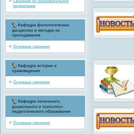
Сведения об образовательной
организации
Кафедра филологических
дисциплин и методик их
преподавания
Основные сведения
Кафедра истории и
правоведения
Основные сведения
Кафедра начального,
дошкольного и психолого-
педагогического образования
Основные сведения