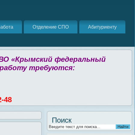
абота
Отделение СПО
Абитуриенту
 ВО «Крымский федеральный
 работу требуются:
2-48
Поиск