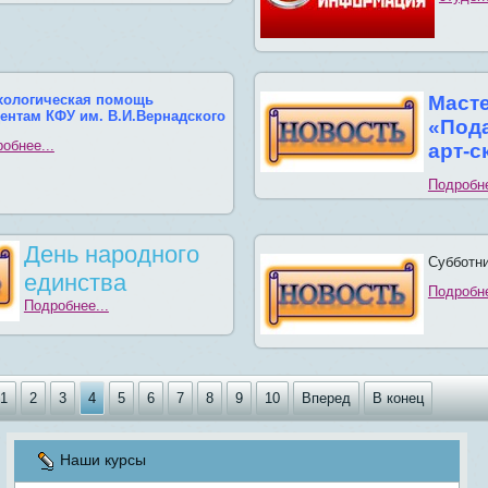
хологическая помощь
Масте
дентам КФУ им. В.И.Вернадского
«Под
обнее...
арт-с
Подробне
День народного
Субботн
единства
Подробне
Подробнее...
1
2
3
4
5
6
7
8
9
10
Вперед
В конец
Наши курсы