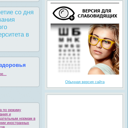
етие со дня
вания
ого
ерситета в
 здоровья
е...
Обычная версия сайта
а по режиму
ания и
дательным нормам в
нии иностранных
тов