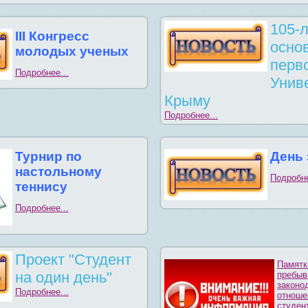
105-л
III Конгресс
осно
молодых ученых
перв
Подробнее...
Унив
Крыму
Подробнее...
Турнир по
День
настольному
Подробне
теннису
Подробнее...
Проект "Студент
Памятк
на один день"
пребыв
законо
Подробнее...
отноше
студен