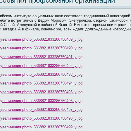
 события профсоюзной организации
рийском институте социальных наук состоялся традиционный новогодний
ебята встретились с Дедом Морозом, Снегурочкой, озорной Кикиморой,
й Совой, Аленушкой и забавной Вьюгой. Вместе с героями они играли, п
и загадки. А в финале, конечно же, всех ждали долгожданные новогодни