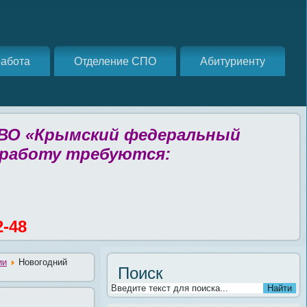
абота
Отделение СПО
Абитуриенту
 ВО «Крымский федеральный
 работу требуются:
2-48
ии
Новогодний
Поиск