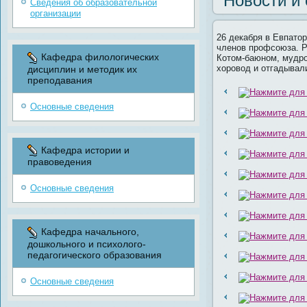
Новости и
Сведения об образовательной
организации
26 декабря в Евпато
членов профсоюза. Р
Кафедра филологических
Котом-баюном, мудро
хоровод и отгадывал
дисциплин и методик их
преподавания
Основные сведения
Кафедра истории и
правоведения
Основные сведения
Кафедра начального,
дошкольного и психолого-
педагогического образования
Основные сведения