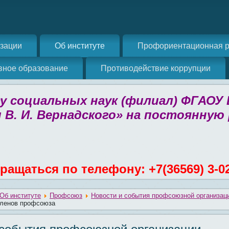
изации
Об институте
Профориентационная р
вное образование
Противодействие коррупции
 социальных наук (филиал) ФГАОУ
 В. И. Вернадского» на постоянную
ращаться по телефону: +7(36569) 3-0
Об институте
Профсоюз
Новости и события профсоюзной организац
членов профсоюза