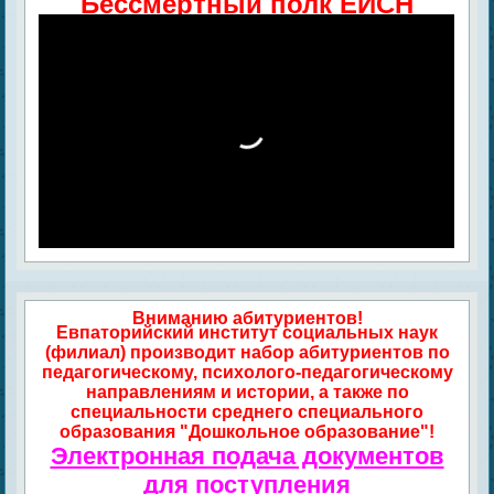
Бессмертный полк ЕИСН
Вниманию абитуриентов!
Евпаторийский институт социальных наук
(филиал) производит набор абитуриентов по
педагогическому, психолого-педагогическому
направлениям и истории, а также по
специальности среднего специального
образования "Дошкольное образование"!
Электронная подача документов
для поступления