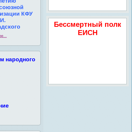
летию
союзной
низации КФУ
.И.
Бессмертный полк
адского
ЕИСН
е...
м народного
ние