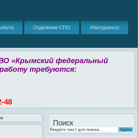
абота
Отделение СПО
Абитуриенту
 ВО «Крымский федеральный
 работу требуются:
2-48
ии
Поиск