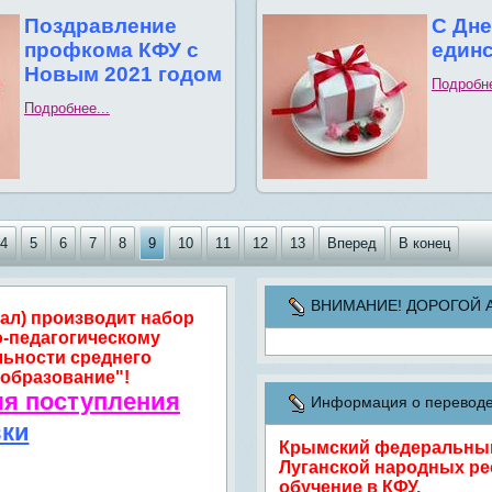
Поздравление
С Дне
профкома КФУ с
единс
Новым 2021 годом
Подробне
Подробнее...
4
5
6
7
8
9
10
11
12
13
Вперед
В конец
ВНИМАНИЕ! ДОРОГОЙ АБИ
ал) производит набор
о-педагогическому
льности среднего
образование"!
ля поступления
Информация о переводе 
вки
Крымский федеральный 
Луганской народных ре
обучение в КФУ.