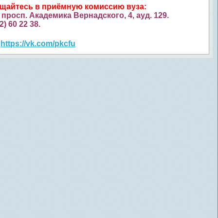
ащайтесь в приёмную комиссию вуза:
просп. Академика Вернадского, 4, ауд. 129.
52) 60 22 38.
https://vk.com/pkcfu