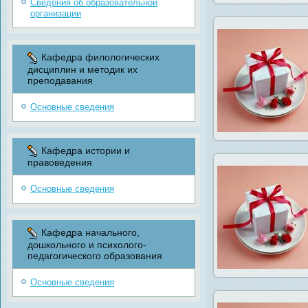
Сведения об образовательной
организации
Кафедра филологических
дисциплин и методик их
преподавания
Основные сведения
Кафедра истории и
правоведения
Основные сведения
Кафедра начального,
дошкольного и психолого-
педагогического образования
Основные сведения