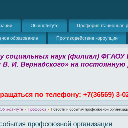
изации
Об институте
Профориентационная р
вное образование
Противодействие коррупции
 социальных наук (филиал) ФГАОУ
 В. И. Вернадского» на постоянную
ращаться по телефону: +7(36569) 3-0
Об институте
Профсоюз
Новости и события профсоюзной организац
 события профсоюзной организации