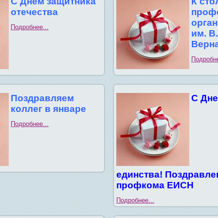
С Днем защитника
К сто
отечества
проф
орга
Подробнее...
им. В
Верн
Подробне
Поздравляем
С Дне
коллег в январе
Подробнее...
единства! Поздравле
профкома ЕИСН
Подробнее...