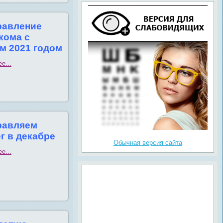
равление
кома с
м 2021 годом
е...
равляем
г в декабре
Обычная версия сайта
е...