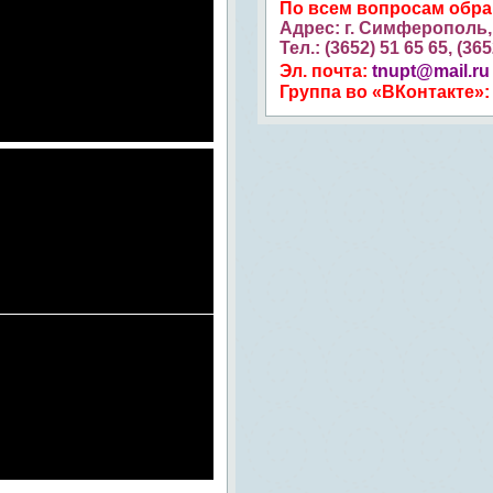
По всем вопросам обр
Адрес: г. Симферополь, 
Тел.: (3652) 51 65 65, (36
Эл. почта:
tnupt@mail.ru
Группа во «ВКонтакте»: