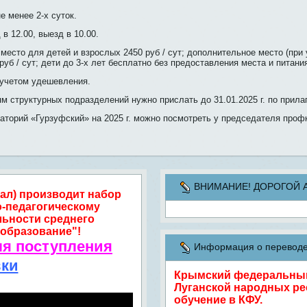
е менее 2-х суток.
в 12.00, выезд в 10.00.
место для детей и взрослых 2450 руб / сут; дополнительное место (при
руб / сут; дети до 3-х лет бесплатно без предоставления места и питани
 учетом удешевления.
м структурных подразделений нужно прислать до 31.01.2025 г. по прил
наторий «Гурзуфский» на 2025 г. можно посмотреть у председателя про
ВНИМАНИЕ! ДОРОГОЙ АБИ
ал) производит набор
о-педагогическому
льности среднего
образование"!
ля поступления
Информация о переводе 
вки
Крымский федеральный 
Луганской народных ре
обучение в КФУ.