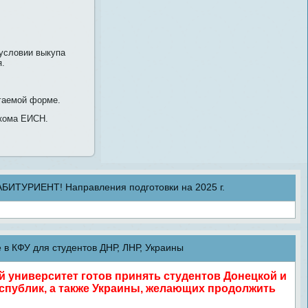
 условии выкупа
я.
агаемой форме.
фкома ЕИСН.
ТУРИЕНТ! Направления подготовки на 2025 г.
в КФУ для студентов ДНР, ЛНР, Украины
университет готов принять студентов Донецкой и
спублик, а также Украины, желающих продолжить