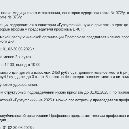
, полис медицинского страхования, санаторно-курортная карта № 072/у, 
орме № 076/у
их оздоровиться в санатории «Гурзуфский» нужно прислать в срок до 1
форме (форма у председателя профкома ЕИСН).
мской республиканской организации Профсоюза предлагает членам про
ного дня:
 01.02-30.06.2026 г.
е менее 2-х суток.
в 12.00, выезд в 10.00.
место для детей и взрослых 2450 руб / сут; дополнительное место (при
руб / сут; дети до 3-х лет бесплатно без предоставления места и питани
 учетом удешевления.
м структурных подразделений нужно прислать до 31.01.2025 г. по прил
наторий «Гурзуфский» на 2025 г. можно посмотреть у председателя про
спубликанской организации Профсоюза предлагает членам профсоюза и
дня
:
 01.02-30.06.2026 г.