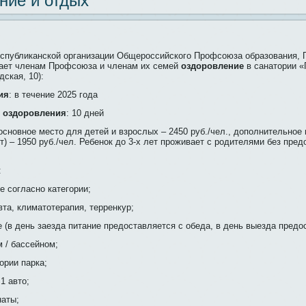
ние и отдых
еспубликанской организации Общероссийского Профсоюза образования,
гает членам Профсоюза и членам их семей
оздоровление
в санатории «Г
дская, 10):
ия
: в течение 2025 года
 оздоровления
: 10 дней
 основное место для детей и взрослых – 2450 руб./чел., дополнительное
) – 1950 руб./чел. Ребенок до 3-х лет проживает с родителями без пред
:
е согласно категории;
вта, климатотерапия, терренкур;
е (в день заезда питание предоставляется с обеда, в день выезда предо
 / бассейном;
ории парка;
1 авто;
наты;