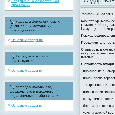
Оздоровле
Сведения об образовательной
организации
Уважаемые коллеги!
Комитет Крымской р
Кафедра филологических
комитет КФУ предла
дисциплин и методик их
Гурзуф, ул. Ленингра
преподавания
Период оздоровлен
Основные сведения
Продолжительность
Стоимость в сутки
:
выкупа основных мест
Кафедра истории и
питания.
правоведения
В стоимость входит
Основные сведения
- проживание в номер
- прием врача терапе
- трехразовое питани
Кафедра начального,
дошкольного и психолого-
- пользование пляжем
педагогического образования
- экскурсия по террит
Основные сведения
- бесплатная стоянка 
- услуги детской ком