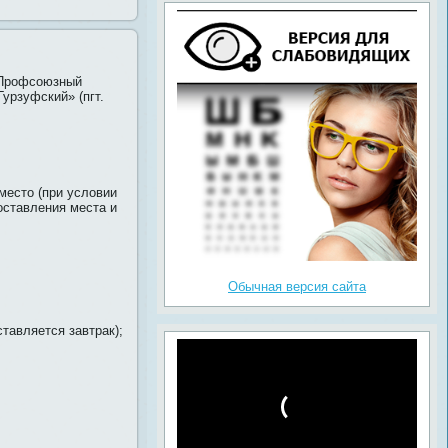
 Профсоюзный
урзуфский» (пгт.
 место (при условии
оставления места и
Обычная версия сайта
ставляется завтрак);