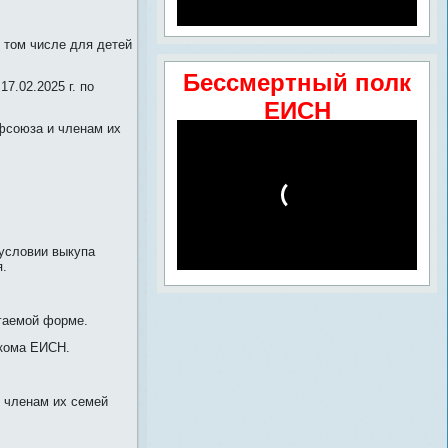
в том числе для детей
Бессмертный полк
7.02.2025 г. по
ЕИСН
фсоюза и членам их
 условии выкупа
я.
агаемой форме.
фкома ЕИСН.
 членам их семей