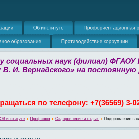
изации
Об институте
Профориентационная р
вное образование
Противодействие коррупции
 социальных наук (филиал) ФГАОУ
 В. И. Вернадского» на постоянную
ращаться по телефону: +7(36569) 3-0
Об институте
Профсоюз
Оздоровление и отдых
Оздоровление в с