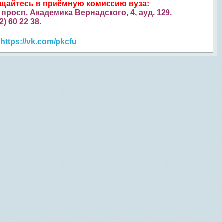
ащайтесь в приёмную комиссию вуза:
просп. Академика Вернадского, 4, ауд. 129.
52) 60 22 38.
https://vk.com/pkcfu