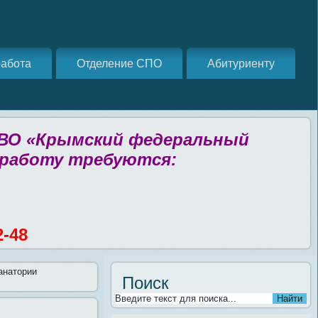
абота
Отделение СПО
Абитуриенту
 ВО «Крымский федеральный
 работу требуются:
2-48
анатории
Поиск