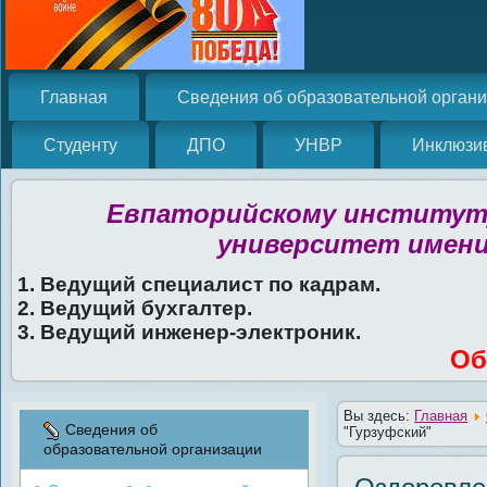
Главная
Сведения об образовательной орган
Студенту
ДПО
УНВР
Инклюзи
Евпаторийскому институту
университет имени
1. Ведущий специалист по кадрам.
2. Ведущий бухгалтер.
3. Ведущий инженер-электроник.
Об
Вы здесь:
Главная
Сведения об
"Гурзуфский"
образовательной организации