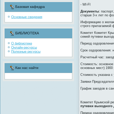
- WI-FI
Базовая кафедра
Документы
: паспорт
старше 3-х лет по ф
Основные сведения
Информацию о желающ
строго прилагаемой 
Комитет Комитет Кры
БИБЛИОТЕКА
семей путевки выход
О библиотеке
Период оздоровления:
Онлайн-ресурсы
Срок оздоровления: н
Полезные ресурсы
Расчетный час: заезд 
Стоимость: основное 
Как нас найти
основных мест) 1900 
Стоимость указана с
Заявки Председателя
График заездов в са
Комитет Крымской ре
путевки выходного 
Период оздоровления: