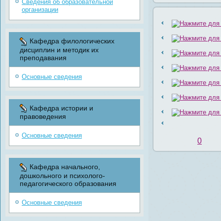
Сведения об образовательной
организации
Кафедра филологических
дисциплин и методик их
преподавания
Основные сведения
Кафедра истории и
правоведения
Основные сведения
0
Кафедра начального,
дошкольного и психолого-
педагогического образования
Основные сведения