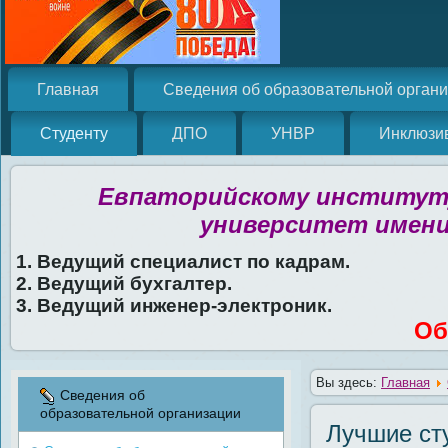
Главная
Сведения об образовательной орган
Студенту
ДПО
УНВР
Инклюзи
Евпаторийскому институту
университет имени
1. Ведущий специалист по кадрам.
2. Ведущий бухгалтер.
3. Ведущий инженер-электроник.
Об
Вы здесь:
Главная
Сведения об
образовательной организации
Лучшие ст