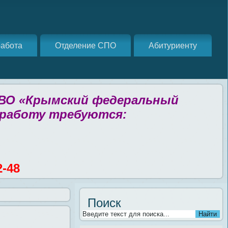
абота
Отделение СПО
Абитуриенту
 ВО «Крымский федеральный
 работу требуются:
2-48
Поиск