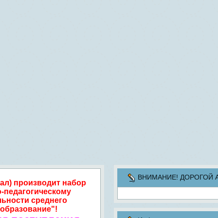
ВНИМАНИЕ! ДОРОГОЙ АБИ
ал) производит набор
о-педагогическому
льности среднего
образование"!