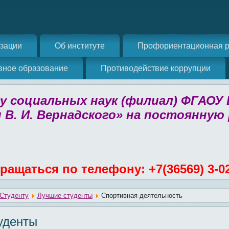
изации
Об институте
Профориентационная р
вное образование
Противодействие коррупции
 социальных наук (филиал) ФГАОУ
 В. И. Вернадского» на постоянную
ращаться по телефону: +7(36569) 3-0
Студенту
Лучшие студенты
Спортивная деятельность
уденты