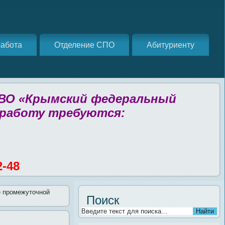
абота
Отделение СПО
Абитуриенту
 ВО «Крымский федеральный
 работу требуются:
2-48
 промежуточной
Поиск