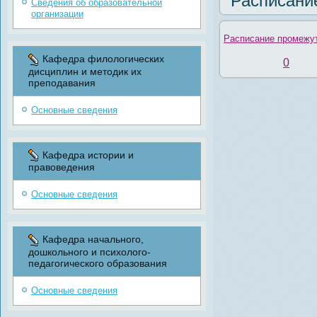
Расписани
Сведения об образовательной
организации
Расписание промежут
Кафедра филологических
0
дисциплин и методик их
преподавания
Основные сведения
Кафедра истории и
правоведения
Основные сведения
Кафедра начального,
дошкольного и психолого-
педагогического образования
Основные сведения