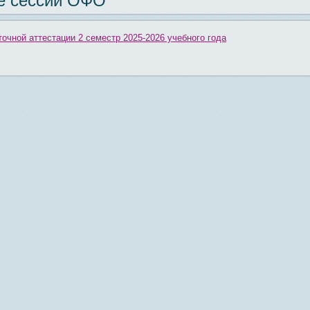
е сессии ОФО
очной аттестации 2 семестр 2025-2026 учебного года