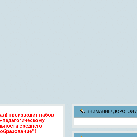
ВНИМАНИЕ! ДОРОГОЙ АБИ
ал) производит набор
о-педагогическому
льности среднего
образование"!