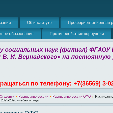
изации
Об институте
Профориентационная р
вное образование
Противодействие коррупции
 социальных наук (филиал) ФГАОУ
 В. И. Вернадского» на постоянную
ращаться по телефону: +7(36569) 3-0
Студенту
Расписание сессии
Расписание сессии ОФО
Расписание
 2025-2026 учебного года