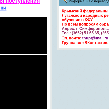
ля поступления
Информация о переводе 
вки
Крымский федеральный 
Луганской народных ре
обучение в КФУ.
По всем вопросам обр
Адрес: г. Симферополь, 
Тел.: (3652) 51 65 65, (36
Эл. почта:
tnupt@mail.ru
Группа во «ВКонтакте»: