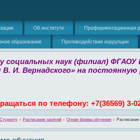
изации
Об институте
Профориентационная р
вное образование
Противодействие коррупции
 социальных наук (филиал) ФГАОУ
 В. И. Вернадского» на постоянную
ращаться по телефону: +7(36569) 3-0
Студенту
Расписание занятий
Очная форма обучения
Расписание 