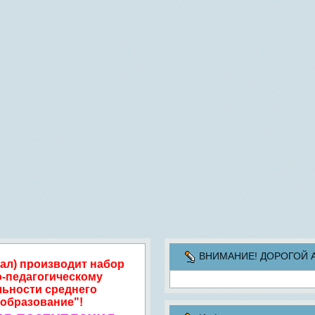
ВНИМАНИЕ! ДОРОГОЙ АБИ
ал) производит набор
о-педагогическому
льности среднего
образование"!