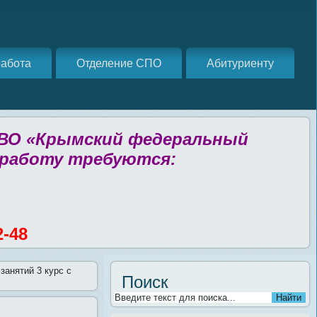
абота
Отделение СПО
Абитуриенту
 ВО «Крымский федеральный
 работу требуются:
2-48
занятий 3 курс с
Поиск