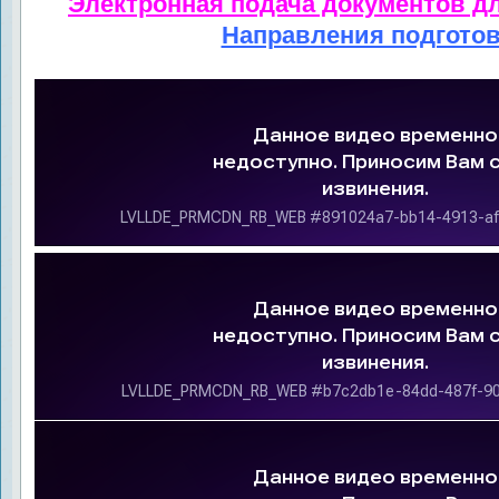
Электронная подача документов д
Направления подгото