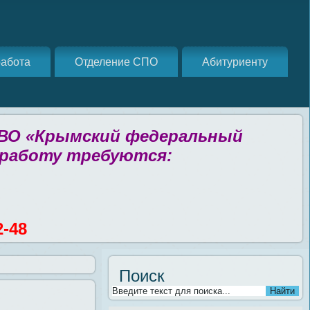
абота
Отделение СПО
Абитуриенту
 ВО «Крымский федеральный
 работу требуются:
2-48
Поиск