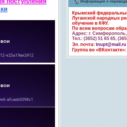
ля поступления
Информация о переводе 
вки
Крымский федеральный 
Луганской народных ре
обучение в КФУ.
По всем вопросам обр
Адрес: г. Симферополь, 
Тел.: (3652) 51 65 65, (36
Эл. почта:
tnupt@mail.ru
Группа во «ВКонтакте»: