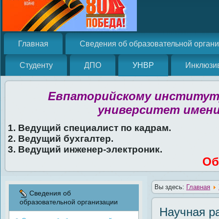
Главная
Сведения об образовательной орган
Студенту
ДПО
УНВР
Инклюзи
Евпаторийскому институту
университет имени
1. Ведущий специалист по кадрам.
2. Ведущий бухгалтер.
3. Ведущий инженер-электроник.
Об
Вы здесь:
Главная
Сведения об
образовательной организации
Научная р