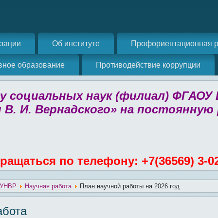
изации
Об институте
Профориентационная р
вное образование
Противодействие коррупции
 социальных наук (филиал) ФГАОУ
 В. И. Вернадского» на постоянную
ращаться по телефону: +7(36569) 3-0
УНВР
Научная работа
План научной работы на 2026 год
абота