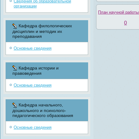
Сведения об образовательной
организации
План научной работы
0
Кафедра филологических
дисциплин и методик их
преподавания
Основные сведения
Кафедра истории и
правоведения
Основные сведения
Кафедра начального,
дошкольного и психолого-
педагогического образования
Основные сведения