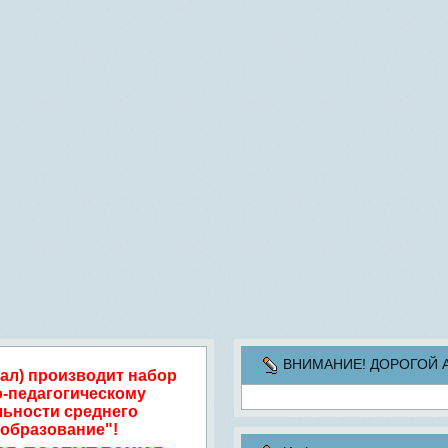
ВНИМАНИЕ! ДОРОГОЙ АБИ
ал) производит набор
о-педагогическому
льности среднего
образование"!