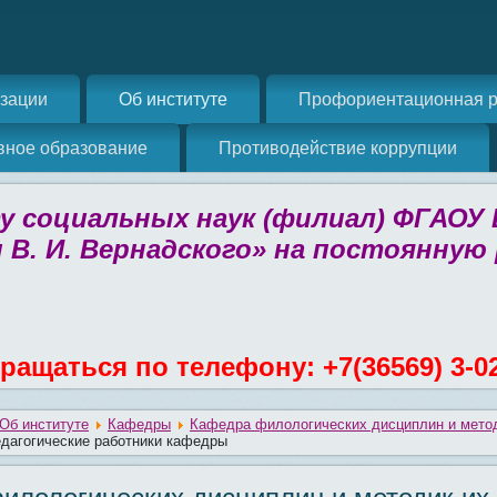
изации
Об институте
Профориентационная р
вное образование
Противодействие коррупции
 социальных наук (филиал) ФГАОУ
 В. И. Вернадского» на постоянную
ращаться по телефону: +7(36569) 3-0
Об институте
Кафедры
Кафедра филологических дисциплин и метод
дагогические работники кафедры