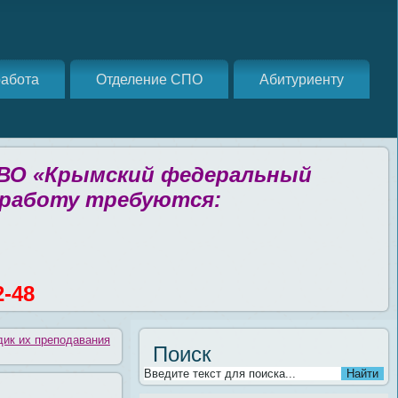
абота
Отделение СПО
Абитуриенту
 ВО «Крымский федеральный
 работу требуются:
2-48
ик их преподавания
Поиск