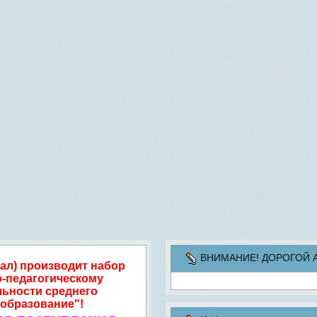
ВНИМАНИЕ! ДОРОГОЙ АБИ
ал) производит набор
о-педагогическому
льности среднего
образование"!