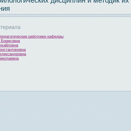
илологических дисциплин и методик их
ния
териала
педагогические работники кафедры
 Борисовна
ихайловна
онстантиновна
Александровна
иколаевна