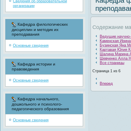
Кафедра ф
Сведения об образовательной
организации
преподава
Кафедра филологических
Содержание ма
дисциплин и методик их
преподавания
Ведущие научно-
Каменская Ирина
Бузинская Яна М
Основные сведения
Картавая Юлия К
Шалина Марина 
Шевченко Алла Н
Все страницы
Кафедра истории и
правоведения
Страница 1 из 6
Основные сведения
Вперед
Кафедра начального,
дошкольного и психолого-
педагогического образования
Основные сведения